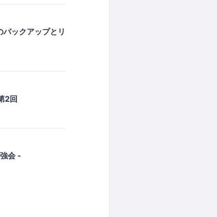
essのバックアップとリ
 第2回
勉強会 -